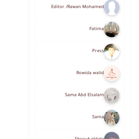
Editor /Rawan Mohamed
Fatima
Press
Rowida walid
Sama Abd Elsalam
Sama