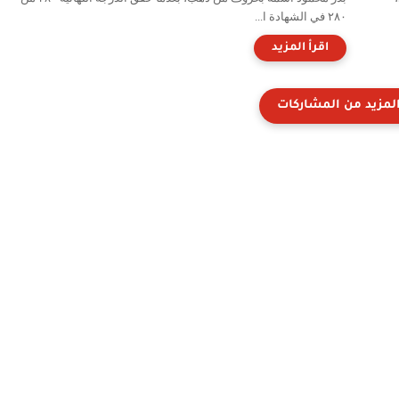
٢٨٠ في الشهادة ا...