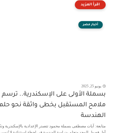
أخبار مصر
يونيو 25, 2025
بسملة الأولى على الإسكندرية.. ترسم
ملامح المستقبل بخطى واثقة نحو حلم
الهندسة
متابعة: آيات مصطفى بسملة محمود تتصدر الإعدادية بالإسكندرية وت
أول فصول المجد وتحلم بدراسة الهندسة في لحظة استثنائية لا تُنسى،