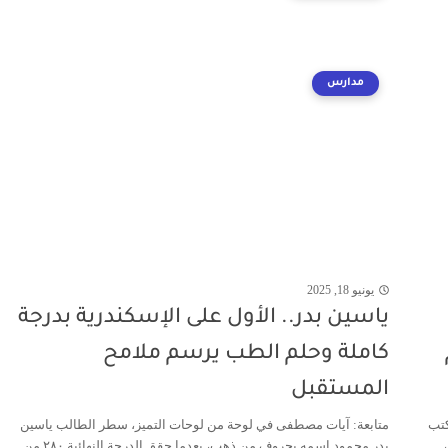
مدارس
يونيو 18, 2025
ياسين بدر.. الأول على الإسكندرية بدرجة
كاملة وحلم الطب يرسم ملامح
المستقبل
كتب
متابعة: آيات مصطفى في لوحة من لوحات التميز، سطر الطالب ياسين
بدر محمود اسمه بحروف من ذهب، بعدما حقق الدرجة النهائية ٢٨٠ من