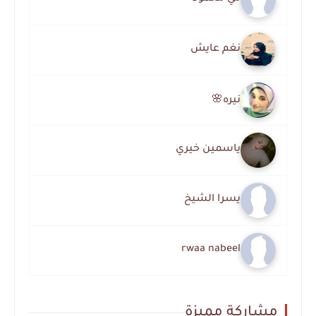
نغم عايش
نيره🌸
ياسمين خيري
يسرا الشيخ
rwaa nabeel
مشاركة مميزة