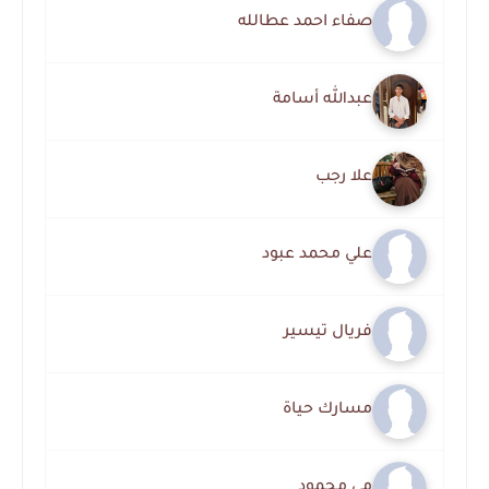
صفاء احمد عطالله
عبدالله أسامة
علا رجب
علي محمد عبود
فريال تيسير
مسارك حياة
مي محمود