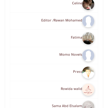
Celine
Editor /Rawan Mohamed
Fatima
Momo Novels
Press
Rowida walid
Sama Abd Elsalam