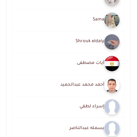
Sama
Shrouk eldaly
آيات مصطفى
أحمد محمد عبدالحميد
إسراء لطفي
بسمله عبدالناصر