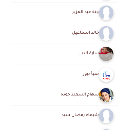
جنة عبد العزيز
خالد اسماعيل
سارة الديب
سبأ نيوز
سهام السعيد جوده
شيماء رمضان سيد