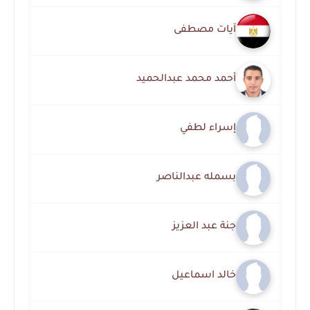
آيات مصطفى
أحمد محمد عبدالحميد
إسراء لطفي
بسمله عبدالناصر
جنة عبد العزيز
خالد اسماعيل