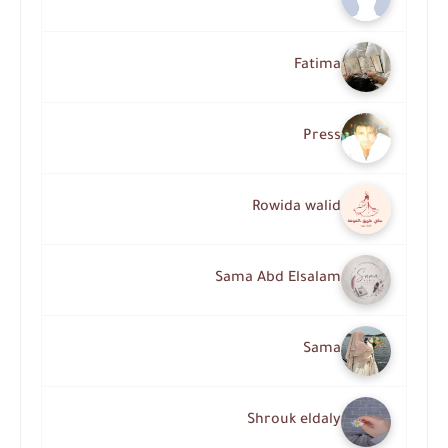
Fatima
Press
Rowida walid
Sama Abd Elsalam
Sama
Shrouk eldaly