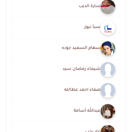
سارة الديب
سبأ نيوز
سهام السعيد جوده
شيماء رمضان سيد
صفاء احمد عطالله
عبدالله أسامة