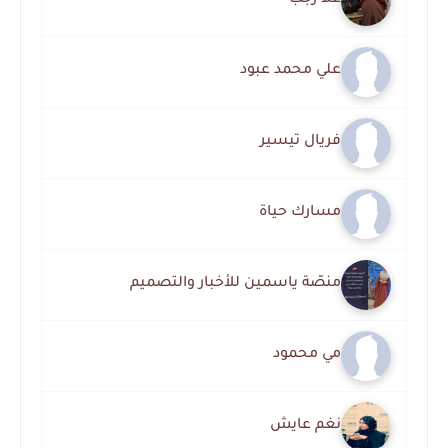
علا رجب
علي محمد عبود
فريال تيسير
مسارك حياة
منصّة ياسمين للأخبار والتصميم
مي محمود
نغم عايش