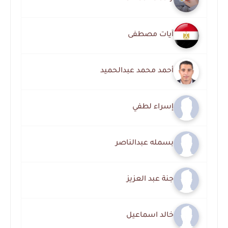
آيات مصطفى
أحمد محمد عبدالحميد
إسراء لطفي
بسمله عبدالناصر
جنة عبد العزيز
خالد اسماعيل