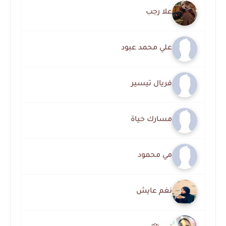
علا رجب
علي محمد عبود
فريال تيسير
مسارك حياة
مي محمود
نغم عايش