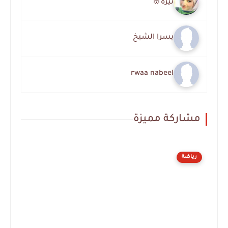
نيره🌸
يسرا الشيخ
rwaa nabeel
مشاركة مميزة
رياضة