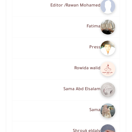
Editor /Rawan Mohamed
Fatima
Press
Rowida walid
Sama Abd Elsalam
Sama
Shrouk eldaly