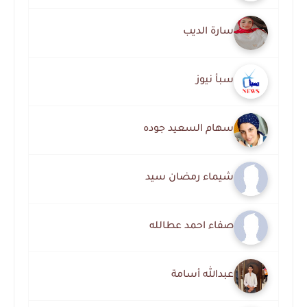
سارة الديب
سبأ نيوز
سهام السعيد جوده
شيماء رمضان سيد
صفاء احمد عطالله
عبدالله أسامة