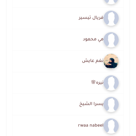
فريال تيسير
مي محمود
نغم عايش
نيره🌸
يسرا الشيخ
rwaa nabeel