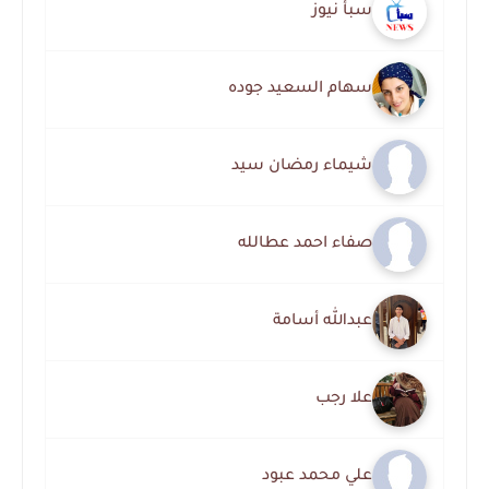
سبأ نيوز
سهام السعيد جوده
شيماء رمضان سيد
صفاء احمد عطالله
عبدالله أسامة
علا رجب
علي محمد عبود