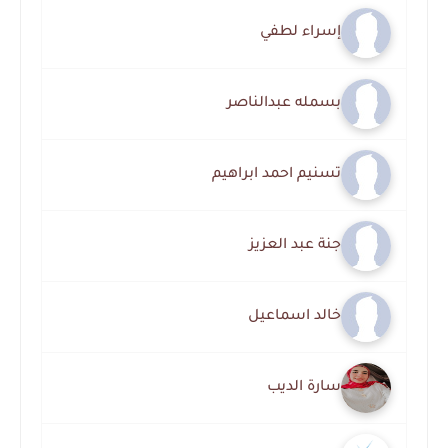
إسراء لطفي
بسمله عبدالناصر
تسنيم احمد ابراهيم
جنة عبد العزيز
خالد اسماعيل
سارة الديب