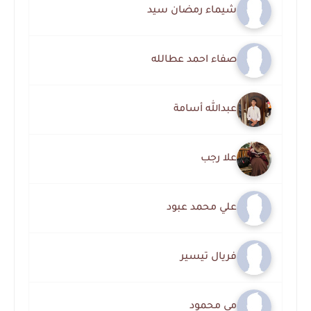
شيماء رمضان سيد
صفاء احمد عطالله
عبدالله أسامة
علا رجب
علي محمد عبود
فريال تيسير
مي محمود