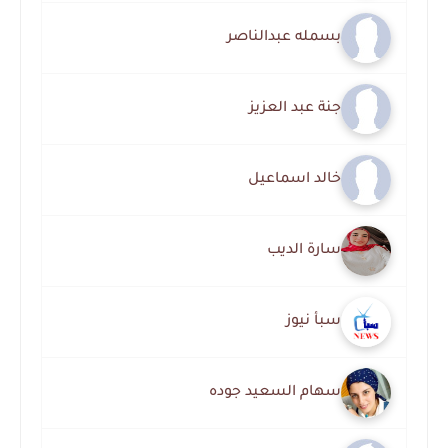
بسمله عبدالناصر
جنة عبد العزيز
خالد اسماعيل
سارة الديب
سبأ نيوز
سهام السعيد جوده