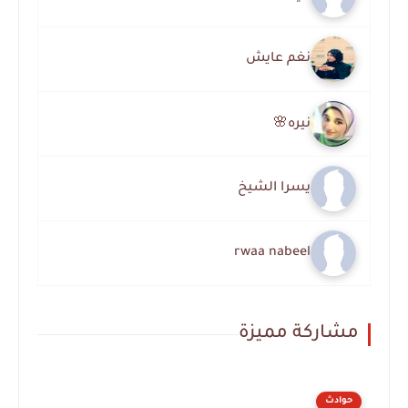
نغم عايش
نيره🌸
يسرا الشيخ
rwaa nabeel
مشاركة مميزة
حوادث