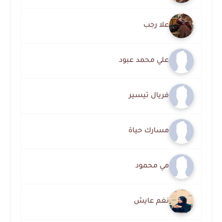
علا رجب
علي محمد عبود
فريال تيسير
مسارك حياة
مي محمود
نغم عايش