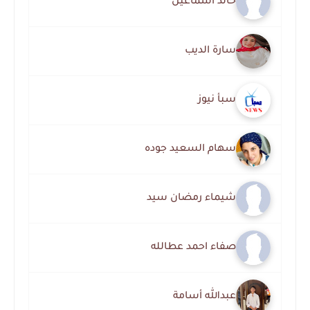
خالد اسماعيل
سارة الديب
سبأ نيوز
سهام السعيد جوده
شيماء رمضان سيد
صفاء احمد عطالله
عبدالله أسامة