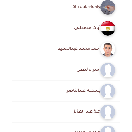
Shrouk eldaly
آيات مصطفى
أحمد محمد عبدالحميد
إسراء لطفي
بسمله عبدالناصر
جنة عبد العزيز