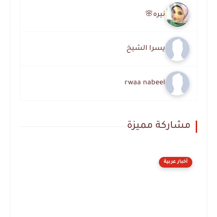
نيره🌸
يسرا الشيخ
rwaa nabeel
مشاركة مميزة
أخبار عربية