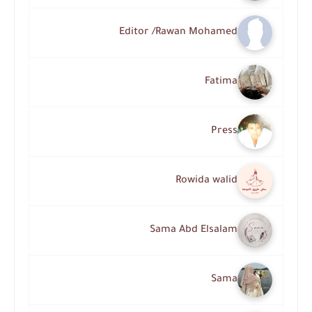
Editor /Rawan Mohamed
Fatima
Press
Rowida walid
Sama Abd Elsalam
Sama