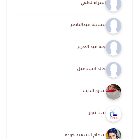
إسراء لطفي
بسمله عبدالناصر
جنة عبد العزيز
خالد اسماعيل
سارة الديب
سبأ نيوز
سهام السعيد جوده