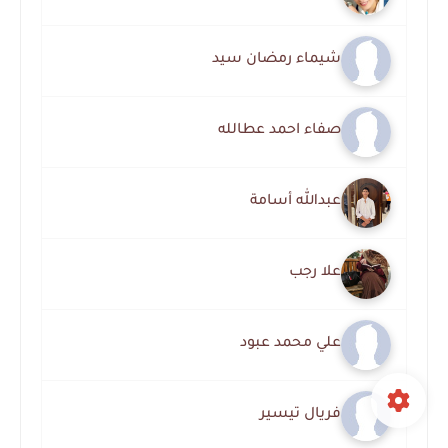
شيماء رمضان سيد
صفاء احمد عطالله
عبدالله أسامة
علا رجب
علي محمد عبود
فريال تيسير