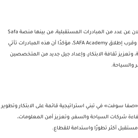
واختتم المهندس حسام العسلي تصريحاته بالإعلان عن عدد من المبادرات المستقبلية، من بينها منصة Safa
Soft Certificates لإدارة الشهادات المهنية رقميًا، وقرب إطلاق SAFA Academy، مؤكدًا أن هذه المبادرات تأتي
ة، وتعزيز ثقافة الابتكار، وإعداد جيل جديد من المتخصصين
 والسياحة.
 «صفا سوفت» في تبني استراتيجية قائمة على الابتكار وتطوير
اءة شركات السياحة والسفر، وتعزيز أمن المعلومات،
مستقبل أكثر تطورًا واستدامة للقطاع.