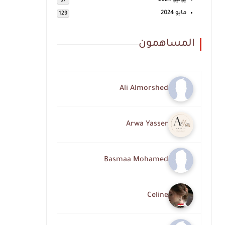
يونيو 2024
97
مايو 2024
129
المساهمون
Ali Almorshed
Arwa Yasser
Basmaa Mohamed
Celine