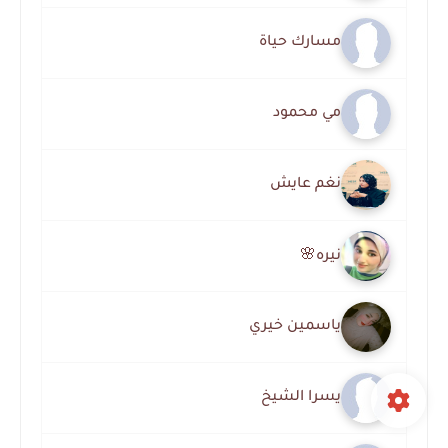
مسارك حياة
مي محمود
نغم عايش
نيره🌸
ياسمين خيري
يسرا الشيخ