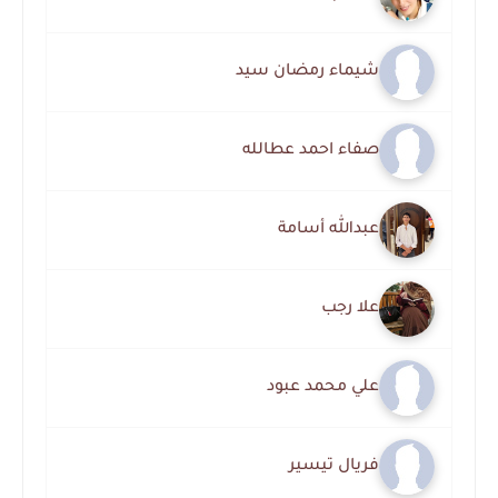
شيماء رمضان سيد
صفاء احمد عطالله
عبدالله أسامة
علا رجب
علي محمد عبود
فريال تيسير