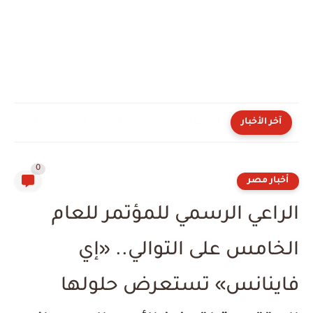
اضطرابات "هرمز" تقفز بحركة الشحن عبر مصر أكثر من 14%...
آخر الأخبار
0
أخبار مصر
الراعي الرسمي للمؤتمر للعام
الخامس على التوالي.. «إي
فاينانس» تستعرض حلولها