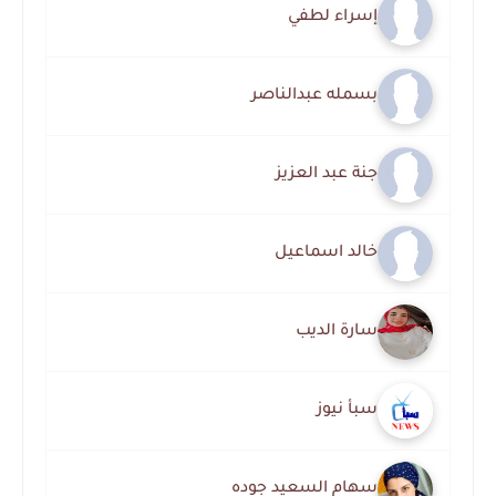
إسراء لطفي
بسمله عبدالناصر
جنة عبد العزيز
خالد اسماعيل
سارة الديب
سبأ نيوز
سهام السعيد جوده