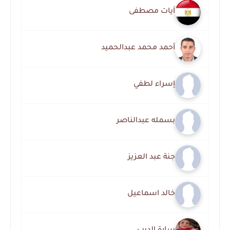
آيات مصطفى
أحمد محمد عبدالحميد
إسراء لطفي
بسمله عبدالناصر
جنة عبد العزيز
خالد اسماعيل