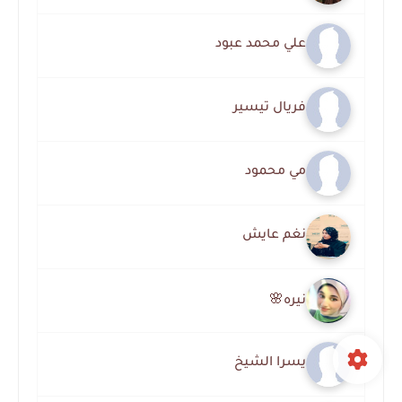
علي محمد عبود
فريال تيسير
مي محمود
نغم عايش
نيره🌸
يسرا الشيخ