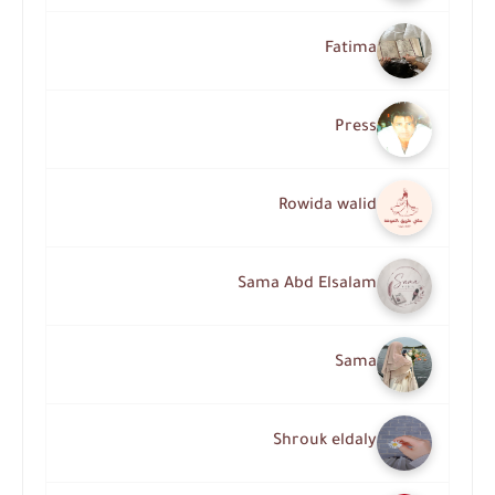
Fatima
Press
Rowida walid
Sama Abd Elsalam
Sama
Shrouk eldaly