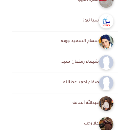
سارة الديب
سبأ نيوز
سهام السعيد جوده
شيماء رمضان سيد
صفاء احمد عطالله
عبدالله أسامة
علا رجب