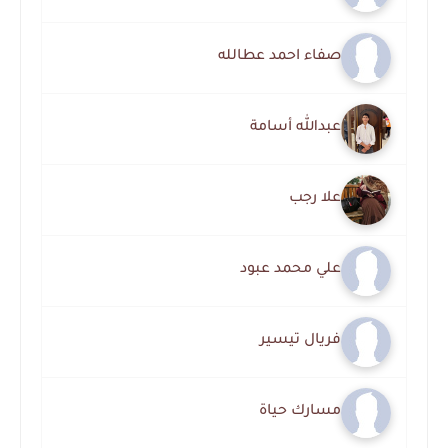
صفاء احمد عطالله
عبدالله أسامة
علا رجب
علي محمد عبود
فريال تيسير
مسارك حياة