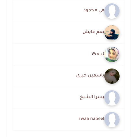
مي محمود
نغم عايش
نيره🌸
ياسمين خيري
يسرا الشيخ
rwaa nabeel