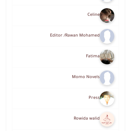
Celine
Editor /Rawan Mohamed
Fatima
Momo Novels
Press
Rowida walid