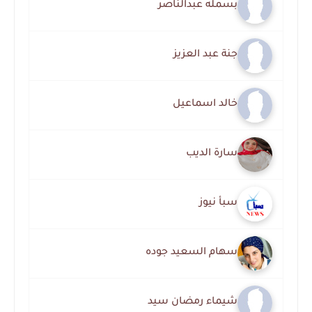
بسمله عبدالناصر
جنة عبد العزيز
خالد اسماعيل
سارة الديب
سبأ نيوز
سهام السعيد جوده
شيماء رمضان سيد