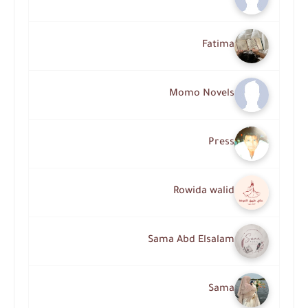
Fatima
Momo Novels
Press
Rowida walid
Sama Abd Elsalam
Sama