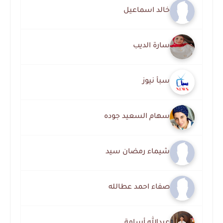
خالد اسماعيل
سارة الديب
سبأ نيوز
سهام السعيد جوده
شيماء رمضان سيد
صفاء احمد عطالله