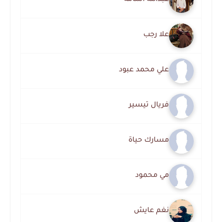
عبدالله أسامة
علا رجب
علي محمد عبود
فريال تيسير
مسارك حياة
مي محمود
نغم عايش