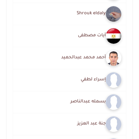
Shrouk eldaly
آيات مصطفى
أحمد محمد عبدالحميد
إسراء لطفي
بسمله عبدالناصر
جنة عبد العزيز