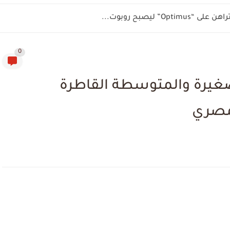
".. عاطل ينتحل صفة مستشار وينصب على...
0
صغيرة والمتوسطة القاطرة
لمصري