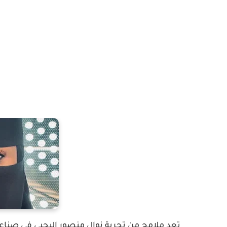
تعد ملامح من تجربة نوال منصور اليحيى في صناعة 