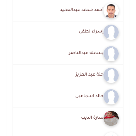
أحمد محمد عبدالحميد
إسراء لطفي
بسمله عبدالناصر
جنة عبد العزيز
خالد اسماعيل
سارة الديب