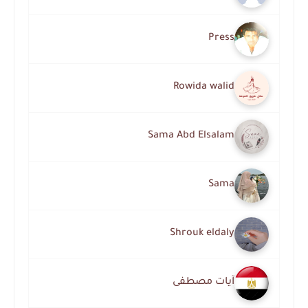
Press
Rowida walid
Sama Abd Elsalam
Sama
Shrouk eldaly
آيات مصطفى