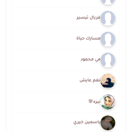
فريال تيسير
مسارك حياة
مي محمود
نغم عايش
نيره🌸
ياسمين خيري