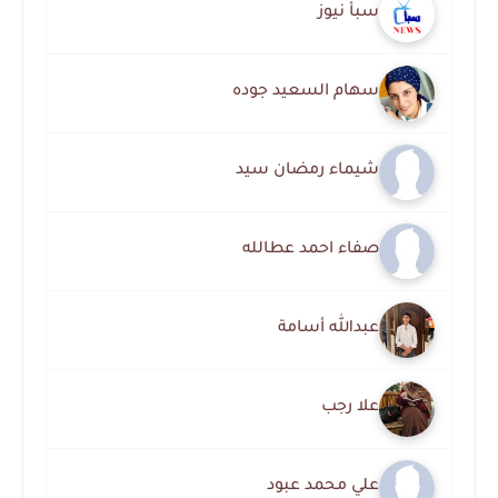
سبأ نيوز
سهام السعيد جوده
شيماء رمضان سيد
صفاء احمد عطالله
عبدالله أسامة
علا رجب
علي محمد عبود