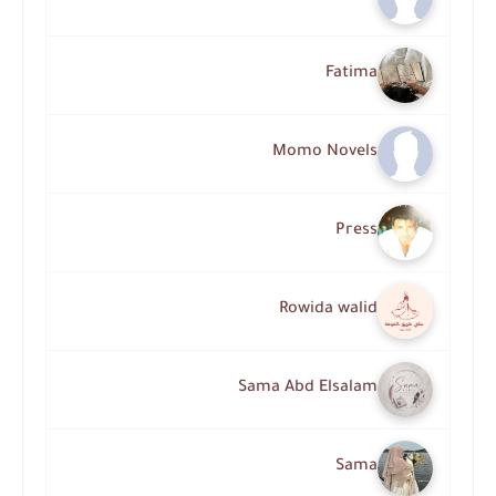
Fatima
Momo Novels
Press
Rowida walid
Sama Abd Elsalam
Sama