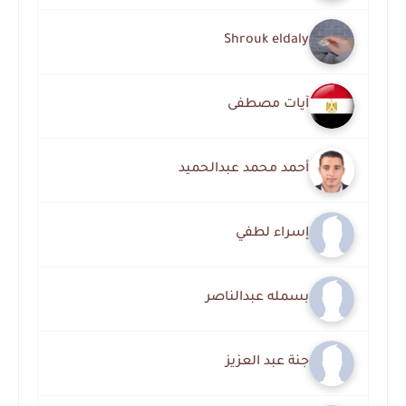
Shrouk eldaly
آيات مصطفى
أحمد محمد عبدالحميد
إسراء لطفي
بسمله عبدالناصر
جنة عبد العزيز