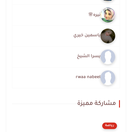
نيره🌸
ياسمين خيري
يسرا الشيخ
rwaa nabeel
مشاركة مميزة
رياضة