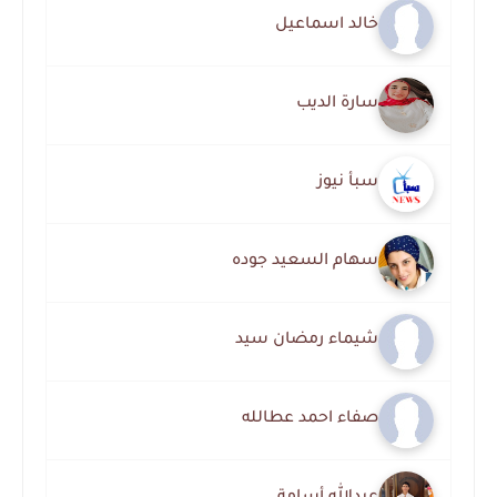
خالد اسماعيل
سارة الديب
سبأ نيوز
سهام السعيد جوده
شيماء رمضان سيد
صفاء احمد عطالله