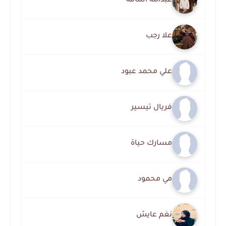
عبدالله أسامة
علا رجب
علي محمد عبود
فريال تيسير
مسارك حياة
مي محمود
نغم عايش