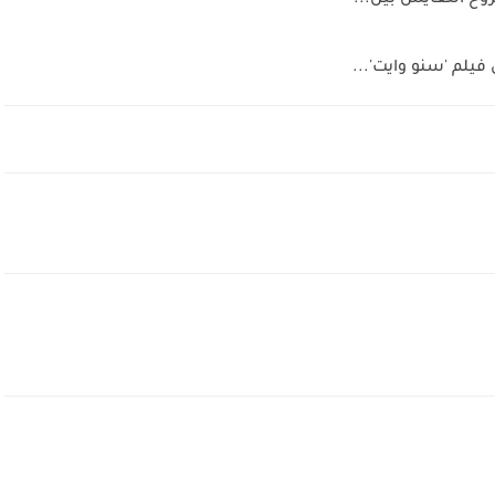
روح التعايش بين...
فيلم 'سنو وايت'...