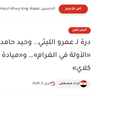
الحسين عموتة يوجه رسالة لجماهير 
آخر الأخبار
أخبار الفن
درة لـ عمرو الليثي.. وحيد حام
«الأولة في الغرام»… و«ميادة
كلاي»
آيات مصطفى
إبريل 6, 2026