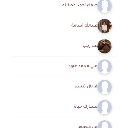
صفاء احمد عطالله
عبدالله أسامة
علا رجب
علي محمد عبود
فريال تيسير
مسارك حياة
مي محمود