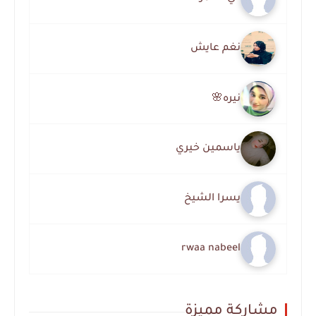
نغم عايش
نيره🌸
ياسمين خيري
يسرا الشيخ
rwaa nabeel
مشاركة مميزة