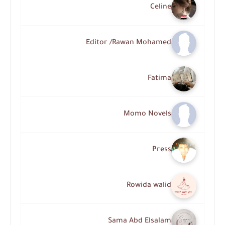
Celine
Editor /Rawan Mohamed
Fatima
Momo Novels
Press
Rowida walid
Sama Abd Elsalam