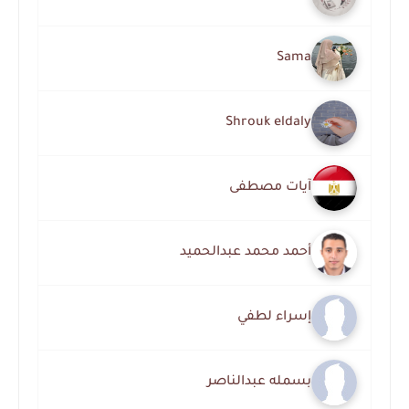
Sama
Shrouk eldaly
آيات مصطفى
أحمد محمد عبدالحميد
إسراء لطفي
بسمله عبدالناصر