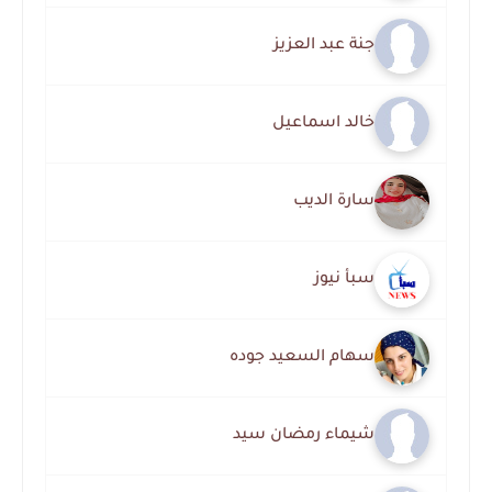
جنة عبد العزيز
خالد اسماعيل
سارة الديب
سبأ نيوز
سهام السعيد جوده
شيماء رمضان سيد