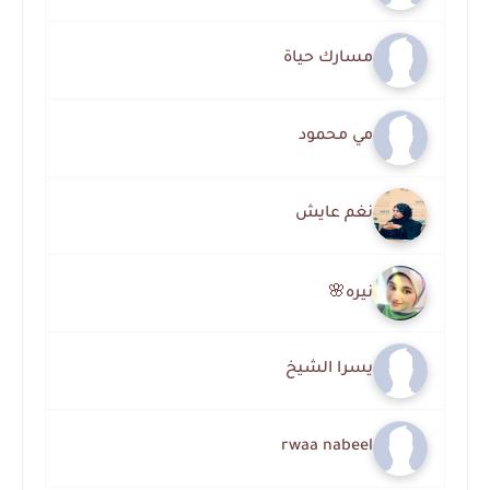
مسارك حياة
مي محمود
نغم عايش
نيره🌸
يسرا الشيخ
rwaa nabeel