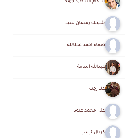
سهام السعيد جوده
شيماء رمضان سيد
صفاء احمد عطالله
عبدالله أسامة
علا رجب
علي محمد عبود
فريال تيسير