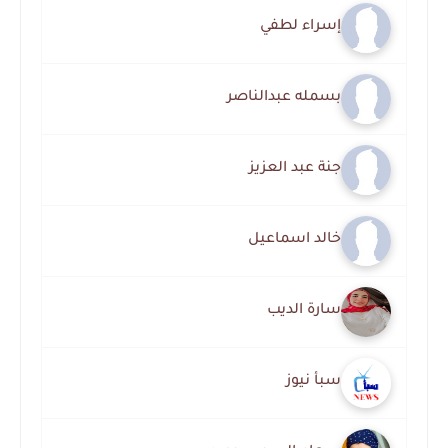
إسراء لطفي
بسمله عبدالناصر
جنة عبد العزيز
خالد اسماعيل
سارة الديب
سبأ نيوز