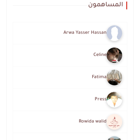
المساهمون
Arwa Yasser Hassan
Celine
Fatima
Press
Rowida walid