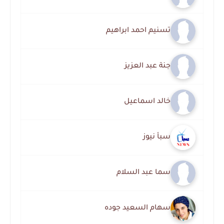
تسنيم احمد ابراهيم
جنة عبد العزيز
خالد اسماعيل
سبأ نيوز
سما عبد السلام
سهام السعيد جوده