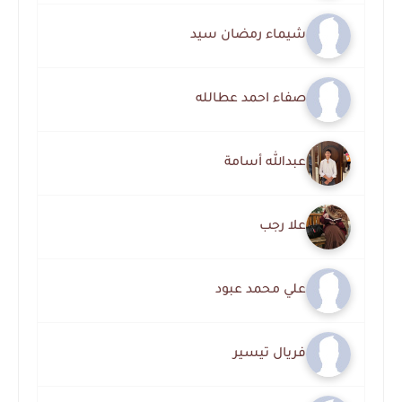
شيماء رمضان سيد
صفاء احمد عطالله
عبدالله أسامة
علا رجب
علي محمد عبود
فريال تيسير