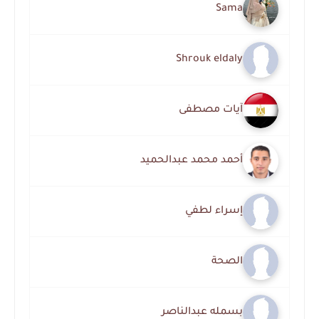
Sama
Shrouk eldaly
آيات مصطفى
أحمد محمد عبدالحميد
إسراء لطفي
الصحة
بسمله عبدالناصر