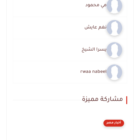
مي محمود
نغم عايش
يسرا الشيخ
rwaa nabeel
مشاركة مميزة
أخبار مصر