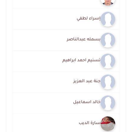
إسراء لطفي
بسمله عبدالناصر
تسنيم احمد ابراهيم
جنة عبد العزيز
خالد اسماعيل
سارة الديب