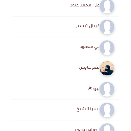
علي محمد عبود
فريال تيسير
مي محمود
نغم عايش
نيره🌸
يسرا الشيخ
rwaa nabeel