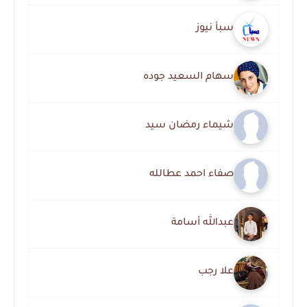
سبأ نيوز
سهام السعيد جوده
شيماء رمضان سيد
صفاء احمد عطالله
عبدالله أسامة
علا رجب