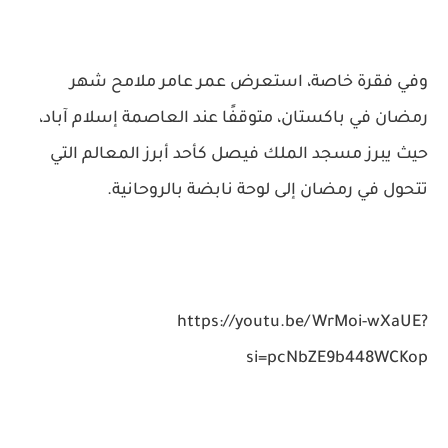
وفي فقرة خاصة، استعرض عمر عامر ملامح شهر
رمضان في باكستان، متوقفًا عند العاصمة إسلام آباد،
حيث يبرز مسجد الملك فيصل كأحد أبرز المعالم التي
تتحول في رمضان إلى لوحة نابضة بالروحانية.
https://youtu.be/WrMoi-wXaUE?
si=pcNbZE9b448WCKop