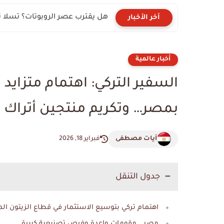
القصة الكاملة ل"القاضي المزيف
آخر الأخبار
أخبار عالمية
السفير التركي: اهتمام متزايد 
بمصر… وتكريم منتجين أتراك في
آيات مصطفى
فبراير 18, 2026
جدول التنقل
اهتمام تركي بتوسيع الاستثمار في قطاع الزيتون ا
مصر… مقومات واعدة وفرص تصنيعية كبيرة