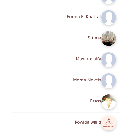
Emma El Khattat
Fatima
Mayar elalfy
Momo Novels
Press
Rowida walid