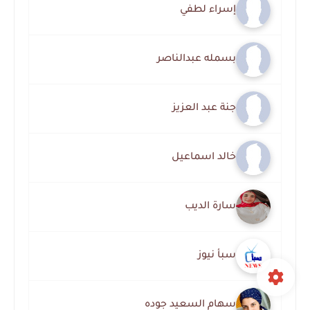
إسراء لطفي
بسمله عبدالناصر
جنة عبد العزيز
خالد اسماعيل
سارة الديب
سبأ نيوز
سهام السعيد جوده