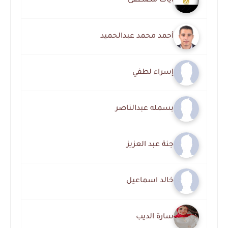
آيات مصطفى
أحمد محمد عبدالحميد
إسراء لطفي
بسمله عبدالناصر
جنة عبد العزيز
خالد اسماعيل
سارة الديب