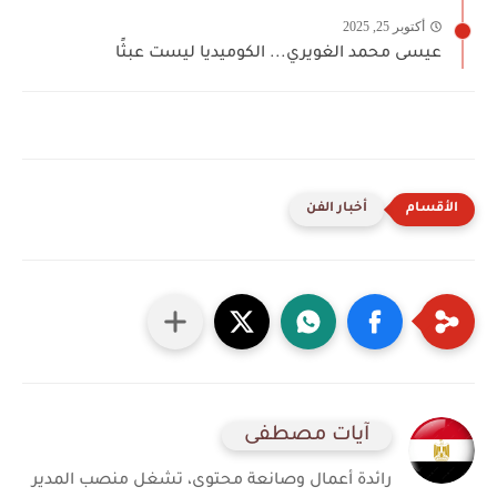
أكتوبر 25, 2025
عيسى محمد الغويري... الكوميديا ليست عبثًا
أخبار الفن
آيات مصطفى
رائدة أعمال وصانعة محتوى، تشغل منصب المدير