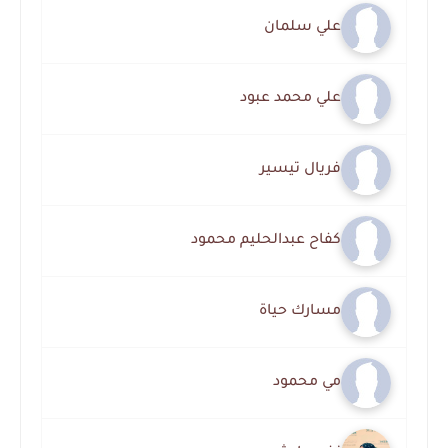
علي سلمان
علي محمد عبود
فريال تيسير
كفاح عبدالحليم محمود
مسارك حياة
مي محمود