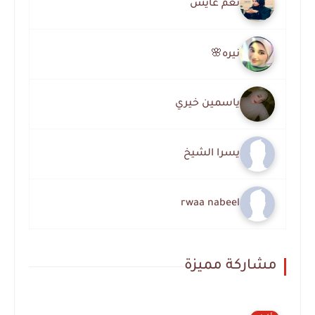
نغم عايش
نيره🌸
ياسمين خيري
يسرا الشيخ
rwaa nabeel
مشاركة مميزة