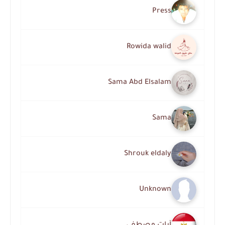
Press
Rowida walid
Sama Abd Elsalam
Sama
Shrouk eldaly
Unknown