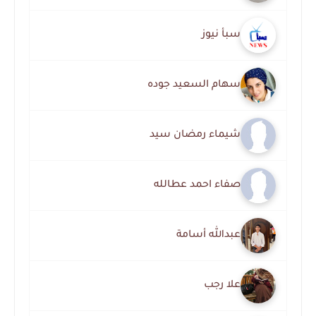
سبأ نيوز
سهام السعيد جوده
شيماء رمضان سيد
صفاء احمد عطالله
عبدالله أسامة
علا رجب