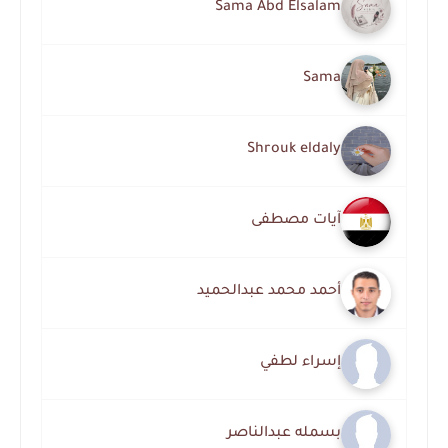
Sama Abd Elsalam
Sama
Shrouk eldaly
آيات مصطفى
أحمد محمد عبدالحميد
إسراء لطفي
بسمله عبدالناصر