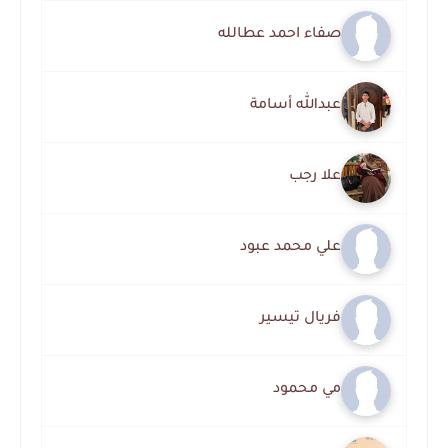
صفاء احمد عطالله
عبدالله أسامة
علا رجب
علي محمد عبود
فريال تيسير
مي محمود