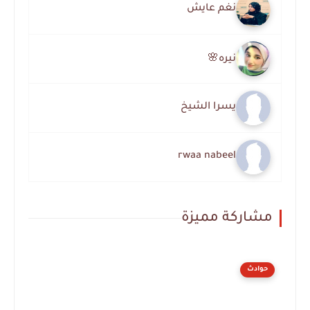
نغم عايش
نيره🌸
يسرا الشيخ
rwaa nabeel
مشاركة مميزة
حوادث