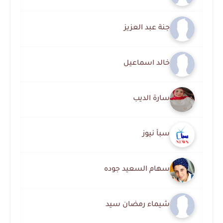
جنة عبد العزيز
خالد اسماعيل
سارة الديب
سبأ نيوز
سهام السعيد جوده
شيماء رمضان سيد