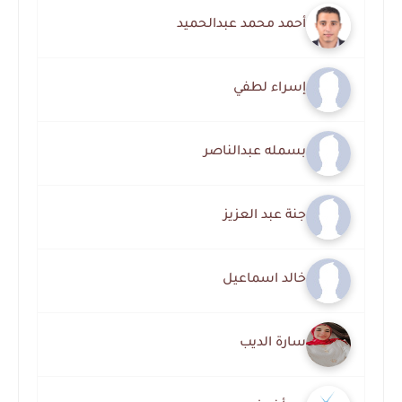
أحمد محمد عبدالحميد
إسراء لطفي
بسمله عبدالناصر
جنة عبد العزيز
خالد اسماعيل
سارة الديب