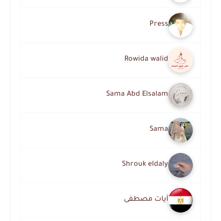
Press
Rowida walid
Sama Abd Elsalam
Sama
Shrouk eldaly
آيات مصطفى