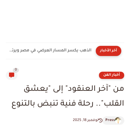
الذهب يكسر المسار العرضي في مصر ويرتفع 160 جنيها.. وتعافي...
آخر الأخبار
0
أخبار الفن
من "آخر العنقود" إلى "يعشق
القلب".. رحلة فنية تنبض بالتنوع
Press
نوفمبر 18, 2025