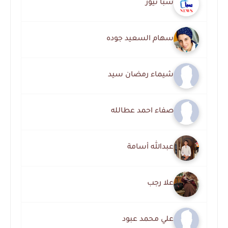
سبأ نيوز
سهام السعيد جوده
شيماء رمضان سيد
صفاء احمد عطالله
عبدالله أسامة
علا رجب
علي محمد عبود