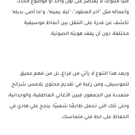
فنيًا متنوعًا، لا يقتصر على لون واحد أو موضوع محدد،
وأعماله مثل "آخر العنقود"، "تبلا يمينه"، و"ما أضى بديله"
تكشف عن قدرة على التنقل بين أنماط موسيقية
مختلفة، دون أن يفقد هويته الصوتية.
ويعد هذا التنوع لا يأتي من فراغ، بل من فهم عميق
للموسيقى، ومن رغبة في تقديم محتوى يلامس شرائح
متعددة من الجمهور، فبين الأغاني العاطفية، والوجدانية،
وحتى تلك التي تحمل طابعًا شعبيًا، ينجح علي هادي في
الحفاظ على خط فني متماسك.