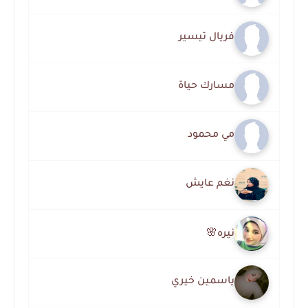
فريال تيسير
مسارك حياة
مي محمود
نغم عايش
نيره🌸
ياسمين خيري