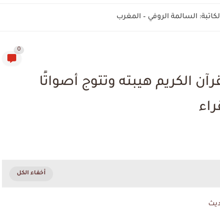
اتبة: السالمة الروفي – المغرب
0
آن الكريم هيبته وتتوج أصواتًا
راء