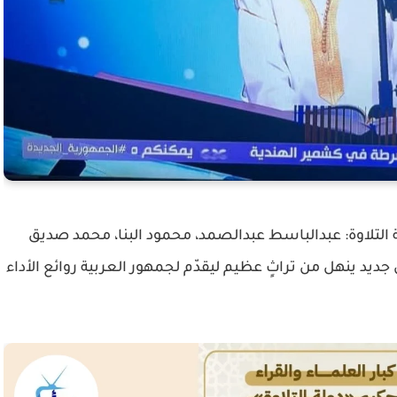
 التلاوة: عبدالباسط عبدالصمد، محمود البنا، محمد صديق
د ينهل من تراثٍ عظيم ليقدّم لجمهور العربية روائع الأداء