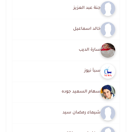
جنة عبد العزيز
خالد اسماعيل
سارة الديب
سبأ نيوز
سهام السعيد جوده
شيماء رمضان سيد