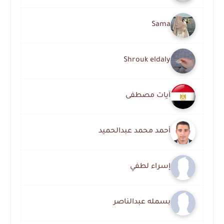
Sama
Shrouk eldaly
آيات مصطفى
أحمد محمد عبدالحميد
إسراء لطفي
بسمله عبدالناصر