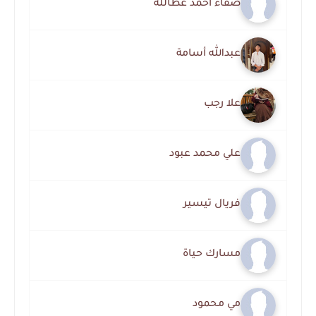
صفاء احمد عطالله
عبدالله أسامة
علا رجب
علي محمد عبود
فريال تيسير
مسارك حياة
مي محمود