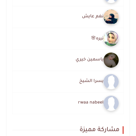
نغم عايش
نيره🌸
ياسمين خيري
يسرا الشيخ
rwaa nabeel
مشاركة مميزة