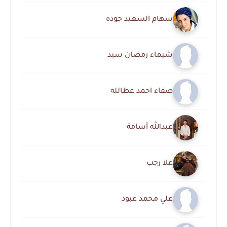
سهام السعيد جوده
شيماء رمضان سيد
صفاء احمد عطالله
عبدالله أسامة
علا رجب
علي محمد عبود