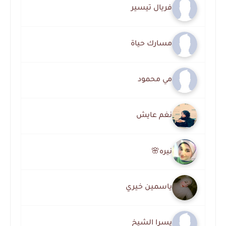
فريال تيسير
مسارك حياة
مي محمود
نغم عايش
نيره🌸
ياسمين خيري
يسرا الشيخ