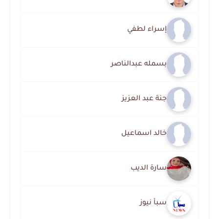
إسراء لطفي
بسمله عبدالناصر
جنة عبد العزيز
خالد اسماعيل
سارة الديب
سبأ نيوز