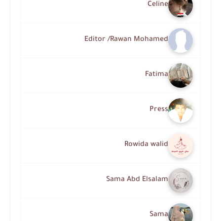
Celine
Editor /Rawan Mohamed
Fatima
Press
Rowida walid
Sama Abd Elsalam
Sama