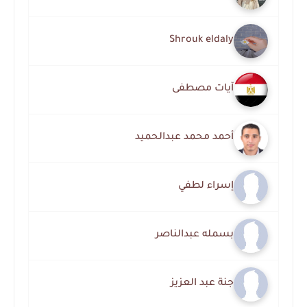
Shrouk eldaly
آيات مصطفى
أحمد محمد عبدالحميد
إسراء لطفي
بسمله عبدالناصر
جنة عبد العزيز