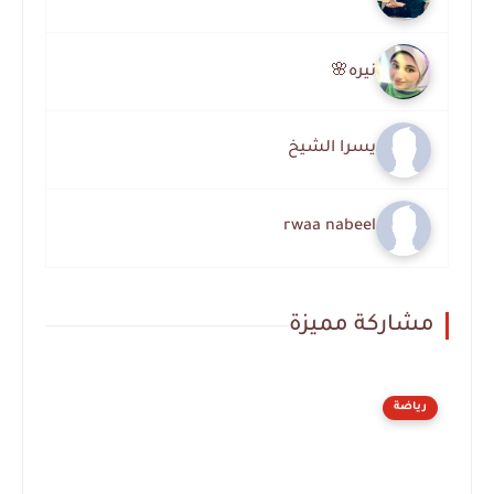
نيره🌸
يسرا الشيخ
rwaa nabeel
مشاركة مميزة
رياضة