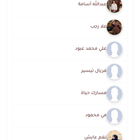
عبدالله أسامة
علا رجب
علي محمد عبود
فريال تيسير
مسارك حياة
مي محمود
نغم عايش