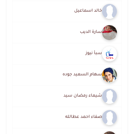
خالد اسماعيل
سارة الديب
سبأ نيوز
سهام السعيد جوده
شيماء رمضان سيد
صفاء احمد عطالله