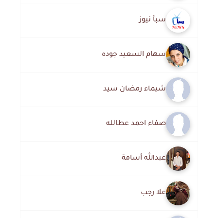
سبأ نيوز
سهام السعيد جوده
شيماء رمضان سيد
صفاء احمد عطالله
عبدالله أسامة
علا رجب