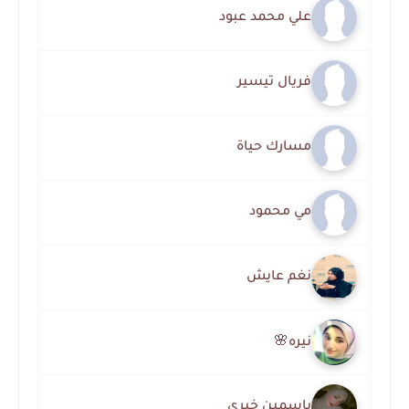
علي محمد عبود
فريال تيسير
مسارك حياة
مي محمود
نغم عايش
نيره🌸
ياسمين خيري