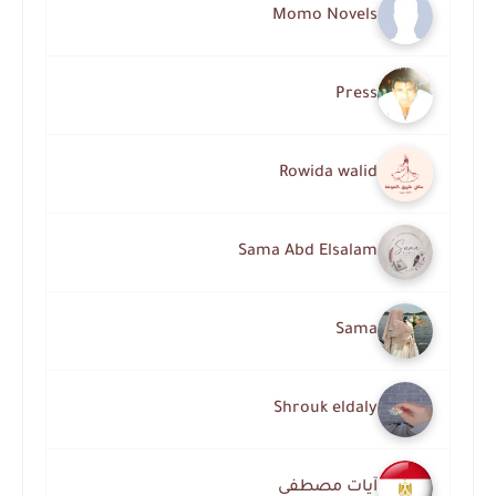
Momo Novels
Press
Rowida walid
Sama Abd Elsalam
Sama
Shrouk eldaly
آيات مصطفى