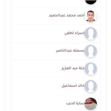
أحمد محمد عبدالحميد
إسراء لطفي
بسمله عبدالناصر
جنة عبد العزيز
خالد اسماعيل
سارة الديب