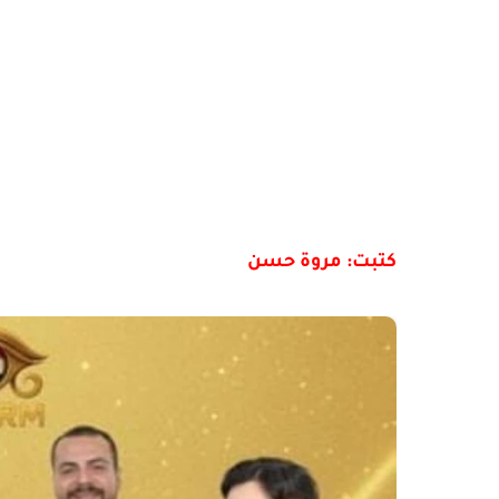
كتبت: مروة حسن