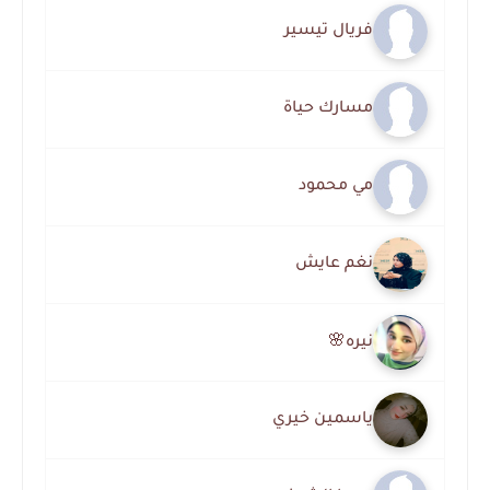
فريال تيسير
مسارك حياة
مي محمود
نغم عايش
نيره🌸
ياسمين خيري