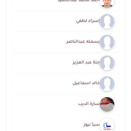
أحمد محمد عبدالحميد
إسراء لطفي
بسمله عبدالناصر
جنة عبد العزيز
خالد اسماعيل
سارة الديب
سبأ نيوز