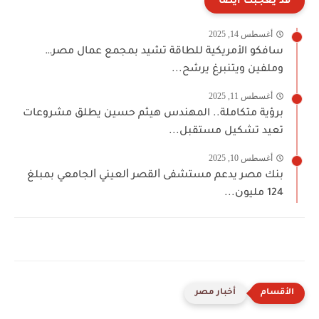
قد يعجبك أيضا
أغسطس 14, 2025
سافكو الأمريكية للطاقة تشيد بمجمع عمال مصر…
وملفين ويتنبرغ يرشح...
أغسطس 11, 2025
برؤية متكاملة.. المهندس هيثم حسين يطلق مشروعات
تعيد تشكيل مستقبل...
أغسطس 10, 2025
ﺑﻨﻚ ﻣﺼﺮ ﻳﺪﻋﻢ ﻣﺴﺘﺸﻔﻰ ﺍﻟﻘﺼﺮ ﺍﻟﻌﻴﻨﻲ ﺍﻟﺠﺎﻣﻌﻲ ﺑﻤﺒﻠﻎ
124 ﻣﻠﻴﻮﻥ...
أخبار مصر