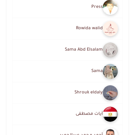
Press
Rowida walid
Sama Abd Elsalam
Sama
Shrouk eldaly
آيات مصطفى