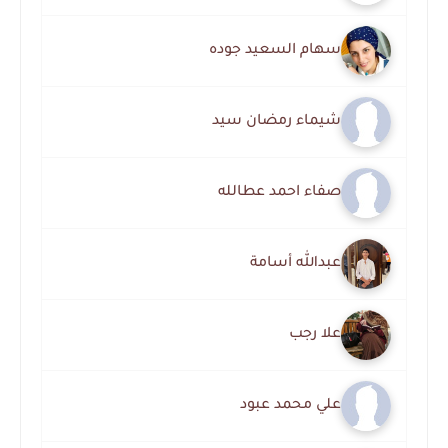
سهام السعيد جوده
شيماء رمضان سيد
صفاء احمد عطالله
عبدالله أسامة
علا رجب
علي محمد عبود