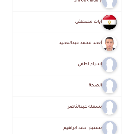
Shrouk eldaly
آيات مصطفى
أحمد محمد عبدالحميد
إسراء لطفي
الصحة
بسمله عبدالناصر
تسنيم احمد ابراهيم