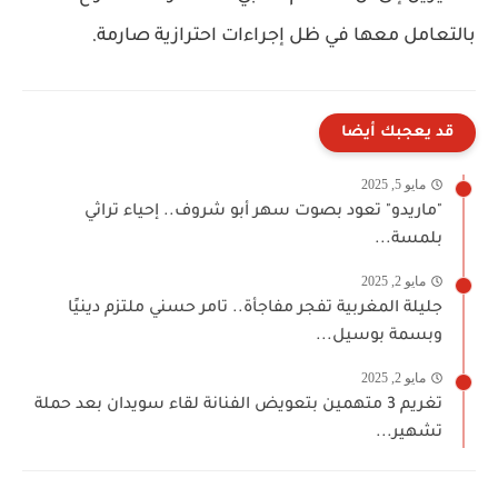
.
بالتعامل معها في ظل إجراءات احترازية صارمة
قد يعجبك أيضا
مايو 5, 2025
"ماريدو" تعود بصوت سهر أبو شروف.. إحياء تراثي
بلمسة...
مايو 2, 2025
جليلة المغربية تفجر مفاجأة.. تامر حسني ملتزم دينيًا
وبسمة بوسيل...
مايو 2, 2025
تغريم 3 متهمين بتعويض الفنانة لقاء سويدان بعد حملة
تشهير...