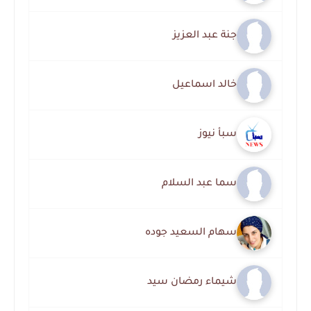
جنة عبد العزيز
خالد اسماعيل
سبأ نيوز
سما عبد السلام
سهام السعيد جوده
شيماء رمضان سيد