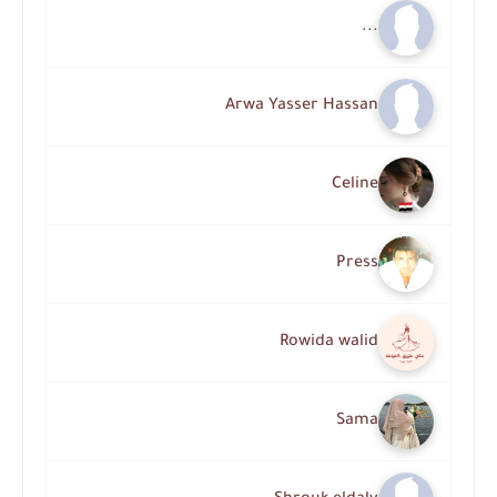
...
Arwa Yasser Hassan
Celine
Press
Rowida walid
Sama