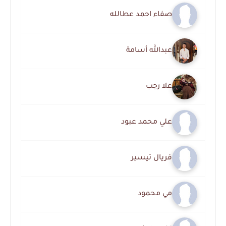
صفاء احمد عطالله
عبدالله أسامة
علا رجب
علي محمد عبود
فريال تيسير
مي محمود