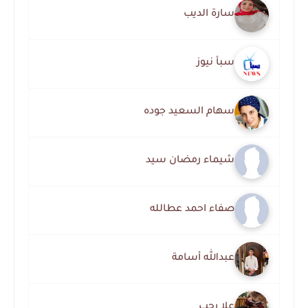
سارة الديب
سبأ نيوز
سهام السعيد جوده
شيماء رمضان سيد
صفاء احمد عطالله
عبدالله أسامة
علا رجب