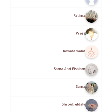
Fatima
Press
Rowida walid
Sama Abd Elsalam
Sama
Shrouk eldaly