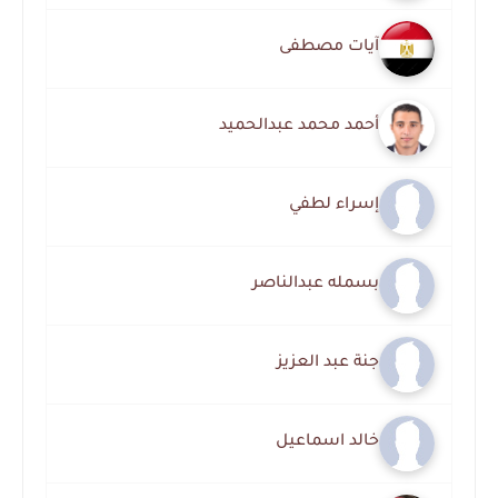
آيات مصطفى
أحمد محمد عبدالحميد
إسراء لطفي
بسمله عبدالناصر
جنة عبد العزيز
خالد اسماعيل