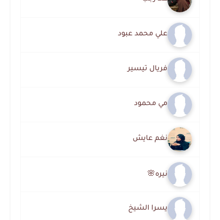
علي محمد عبود
فريال تيسير
مي محمود
نغم عايش
نيره🌸
يسرا الشيخ