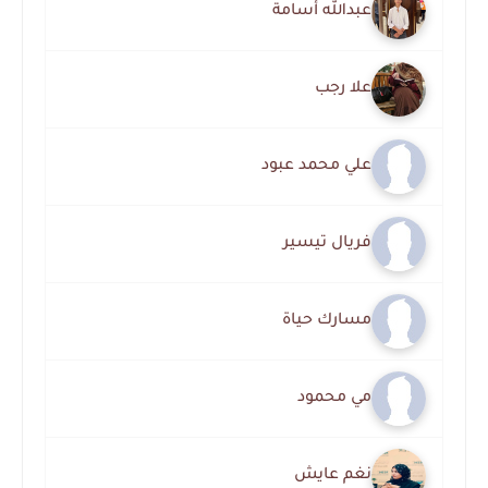
عبدالله أسامة
علا رجب
علي محمد عبود
فريال تيسير
مسارك حياة
مي محمود
نغم عايش