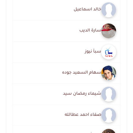
خالد اسماعيل
سارة الديب
سبأ نيوز
سهام السعيد جوده
شيماء رمضان سيد
صفاء احمد عطالله