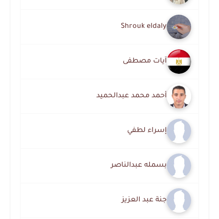
Shrouk eldaly
آيات مصطفى
أحمد محمد عبدالحميد
إسراء لطفي
بسمله عبدالناصر
جنة عبد العزيز