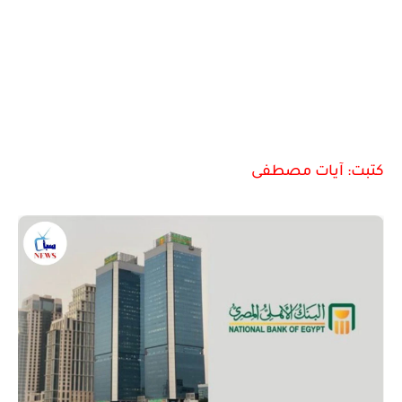
كتبت: آيات مصطفى