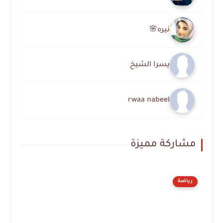
نيره🌸
يسرا الشيخ
rwaa nabeel
مشاركة مميزة
رياضة