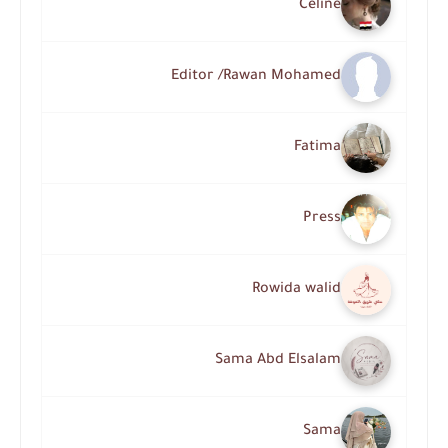
Celine
Editor /Rawan Mohamed
Fatima
Press
Rowida walid
Sama Abd Elsalam
Sama