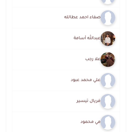
صفاء احمد عطالله
عبدالله أسامة
علا رجب
علي محمد عبود
فريال تيسير
مي محمود