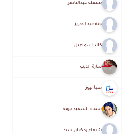
بسمله عبدالناصر
جنة عبد العزيز
خالد اسماعيل
سارة الديب
سبأ نيوز
سهام السعيد جوده
شيماء رمضان سيد