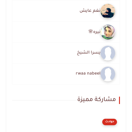
نغم عايش
نيره🌸
يسرا الشيخ
rwaa nabeel
مشاركة مميزة
حوادث