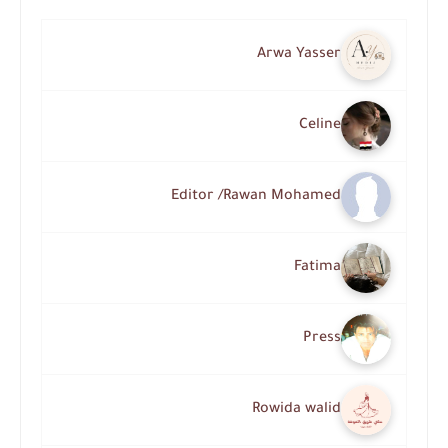
Arwa Yasser
Celine
Editor /Rawan Mohamed
Fatima
Press
Rowida walid