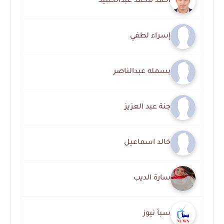
أحمد محمد عبدالحميد
إسراء لطفي
بسمله عبدالناصر
جنة عبد العزيز
خالد اسماعيل
سارة الديب
سبأ نيوز