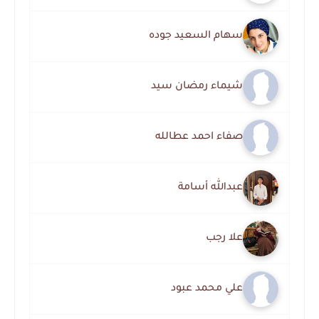
سهام السعيد جوده
شيماء رمضان سيد
صفاء احمد عطالله
عبدالله أسامة
علا رجب
علي محمد عبود