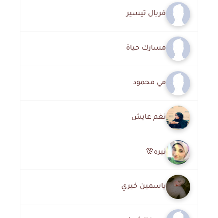
فريال تيسير
مسارك حياة
مي محمود
نغم عايش
نيره🌸
ياسمين خيري