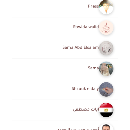
Press
Rowida walid
Sama Abd Elsalam
Sama
Shrouk eldaly
آيات مصطفى