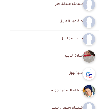
بسمله عبدالناصر
جنة عبد العزيز
خالد اسماعيل
سارة الديب
سبأ نيوز
سهام السعيد جوده
شيماء رمضان سيد