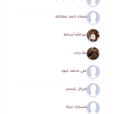
صفاء احمد عطالله
عبدالله أسامة
علا رجب
علي محمد عبود
فريال تيسير
مسارك حياة