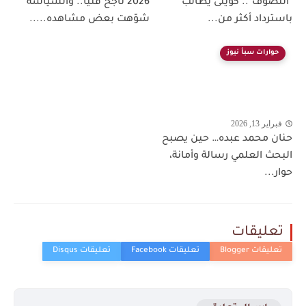
"التصوف".. كويتى يطالب
2026 ناجح فنيًا.. والسياسة
باسترداد أكثر من...
شوّهت بعض مشاهده.....
حوارات سبأ نيوز
فبراير 13, 2026
حنان محمد عبده… حين يصبح
البحث العلمي رسالة وأمانة،
حوار...
تعليقات