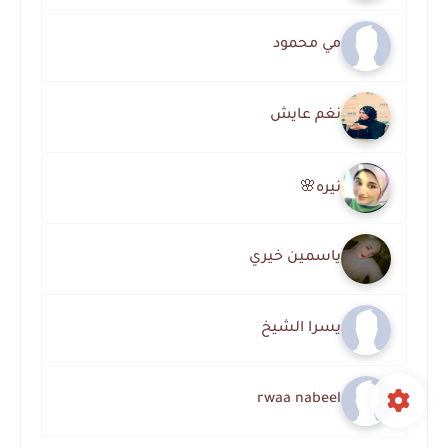
مي محمود
نغم عايش
نيره🌸
ياسمين خيري
يسرا الشيخ
rwaa nabeel