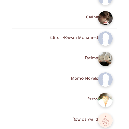
Celine
Editor /Rawan Mohamed
Fatima
Momo Novels
Press
Rowida walid