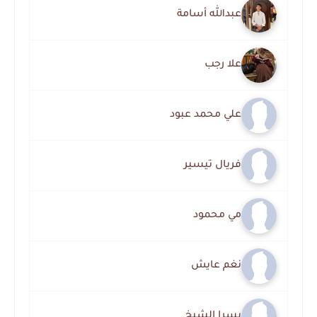
عبدالله أسامة
علا رجب
علي محمد عبود
فريال تيسير
مي محمود
نغم عايش
يسرا الشيخ