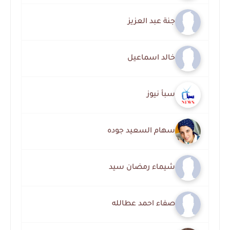
جنة عبد العزيز
خالد اسماعيل
سبأ نيوز
سهام السعيد جوده
شيماء رمضان سيد
صفاء احمد عطالله