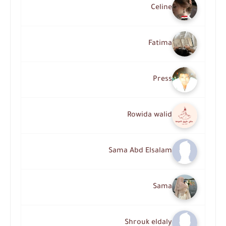
Celine
Fatima
Press
Rowida walid
Sama Abd Elsalam
Sama
Shrouk eldaly