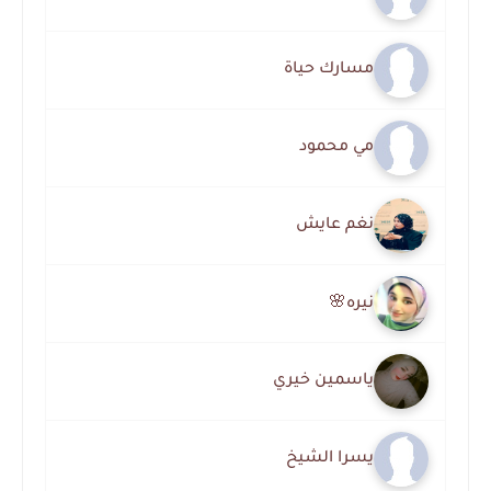
مسارك حياة
مي محمود
نغم عايش
نيره🌸
ياسمين خيري
يسرا الشيخ