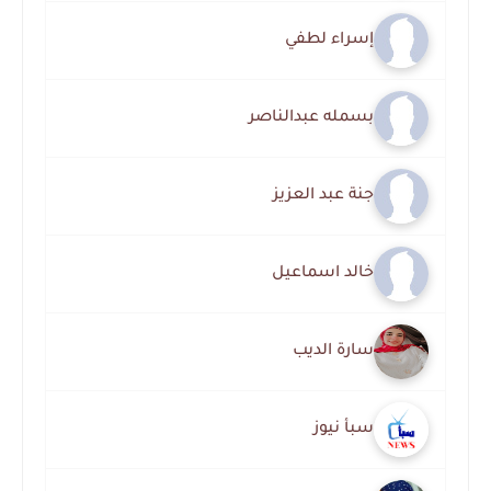
إسراء لطفي
بسمله عبدالناصر
جنة عبد العزيز
خالد اسماعيل
سارة الديب
سبأ نيوز