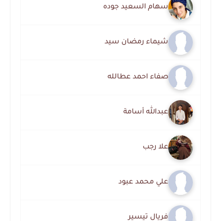
سهام السعيد جوده
شيماء رمضان سيد
صفاء احمد عطالله
عبدالله أسامة
علا رجب
علي محمد عبود
فريال تيسير