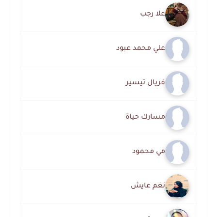
علا رجب
علي محمد عبود
فريال تيسير
مسارك حياة
مي محمود
نغم عايش