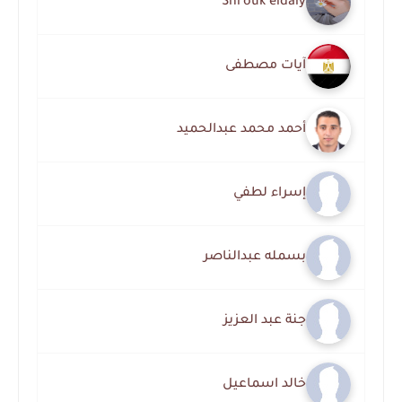
Shrouk eldaly
آيات مصطفى
أحمد محمد عبدالحميد
إسراء لطفي
بسمله عبدالناصر
جنة عبد العزيز
خالد اسماعيل