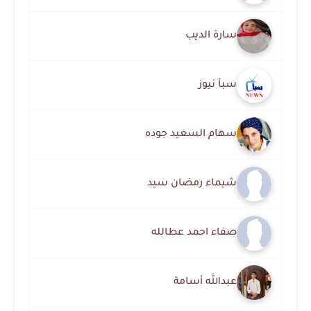
سارة الديب
سبأ نيوز
سهام السعيد جوده
شيماء رمضان سيد
صفاء احمد عطالله
عبدالله أسامة