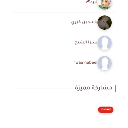
نيره🌸
ياسمين خيري
يسرا الشيخ
rwaa nabeel
مشاركة مميزة
اقتصاد