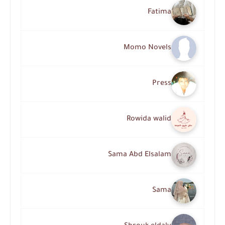
Fatima
Momo Novels
Press
Rowida walid
Sama Abd Elsalam
Sama