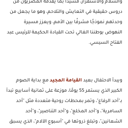
والسلام والاستقرار، مشيدًا بما يقدمه المصريون من
دروس حقيقية في التعايش والتلاحم، وهو ما يجعل من
وحدتهم نموذجًا مشرفًا بين الأمم، ويعزز مسيرة
النهوض بوطننا الغالي تحت القيادة الحكيمة للرئيس عبد
الفتاح السيسي.
ويبدأ الاحتفال بعيد
القيامة المجيد
مع بداية الصوم
الكبير الذي يستمر 55 يومًا، موزعة على ثمانية أسابيع تبدأ
بـ"أحد الرفاع"، وتمر بمحطات روحية متعددة مثل "أحد
السامرية"، و"أحد المخلع"، و"أحد التناصير"، و"أحد
الشعانين"، وتبلغ ذروتها في "أسبوع الآلام"، الذي يسبق