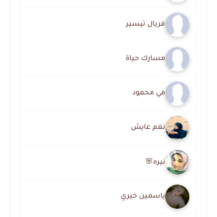
فريال تيسير
مسارك حياة
مي محمود
نغم عايش
نيره🌸
ياسمين خيري