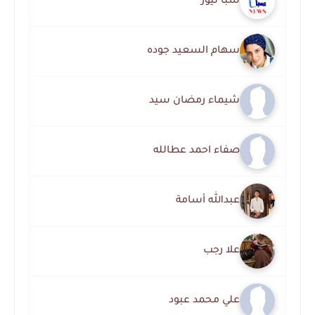
سبأ نيوز
سهام السعيد جوده
شيماء رمضان سيد
صفاء احمد عطالله
عبدالله أسامة
علا رجب
علي محمد عبود