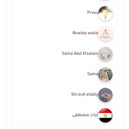
Press
Rowida walid
Sama Abd Elsalam
Sama
Shrouk eldaly
آيات مصطفى