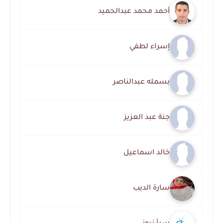
أحمد محمد عبدالحميد
إسراء لطفي
بسمله عبدالناصر
جنة عبد العزيز
خالد اسماعيل
سارة الديب