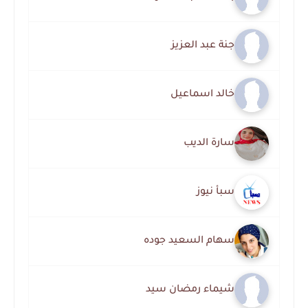
جنة عبد العزيز
خالد اسماعيل
سارة الديب
سبأ نيوز
سهام السعيد جوده
شيماء رمضان سيد