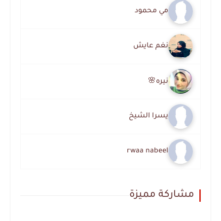
مي محمود
نغم عايش
نيره🌸
يسرا الشيخ
rwaa nabeel
مشاركة مميزة