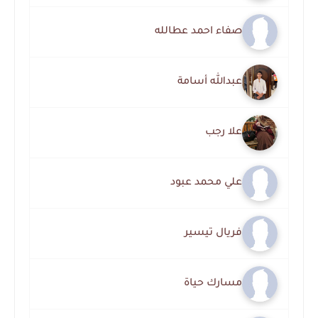
صفاء احمد عطالله
عبدالله أسامة
علا رجب
علي محمد عبود
فريال تيسير
مسارك حياة