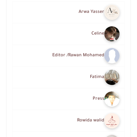
Arwa Yasser
Celine
Editor /Rawan Mohamed
Fatima
Press
Rowida walid