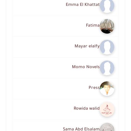
Emma El Khattat
Fatima
Mayar elalfy
Momo Novels
Press
Rowida walid
Sama Abd Elsalam