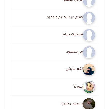
فريال تيسير
كفاح عبدالحليم محمود
مسارك حياة
مي محمود
نغم عايش
نيره🌸
ياسمين خيري