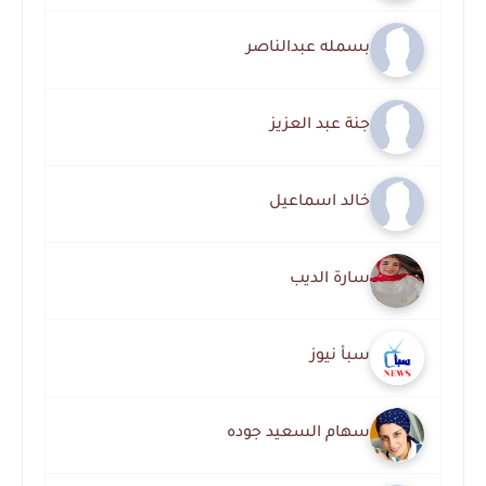
بسمله عبدالناصر
جنة عبد العزيز
خالد اسماعيل
سارة الديب
سبأ نيوز
سهام السعيد جوده