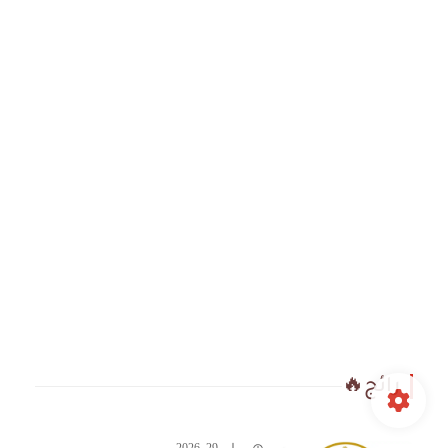
رائج🔥