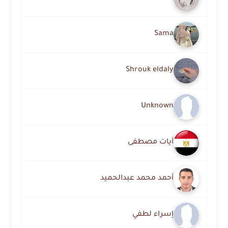
Sama
Shrouk eldaly
Unknown
آيات مصطفى
أحمد محمد عبدالحميد
إسراء لطفي