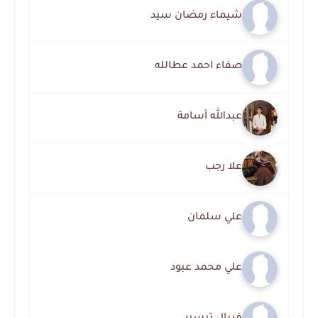
شيماء رمضان سيد
صفاء احمد عطالله
عبدالله أسامة
علا رجب
علي سلمان
علي محمد عبود