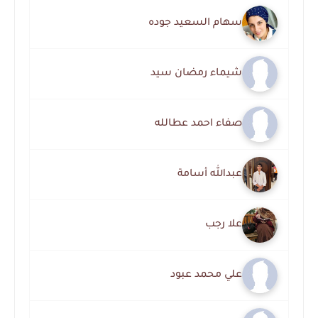
سهام السعيد جوده
شيماء رمضان سيد
صفاء احمد عطالله
عبدالله أسامة
علا رجب
علي محمد عبود