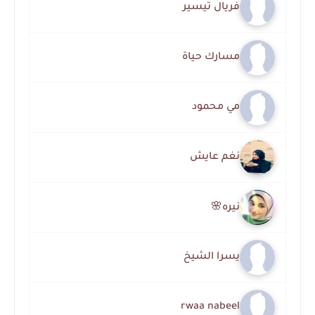
فريال تيسير
مسارك حياة
مي محمود
نغم عايش
نيره🌸
يسرا الشيخ
rwaa nabeel