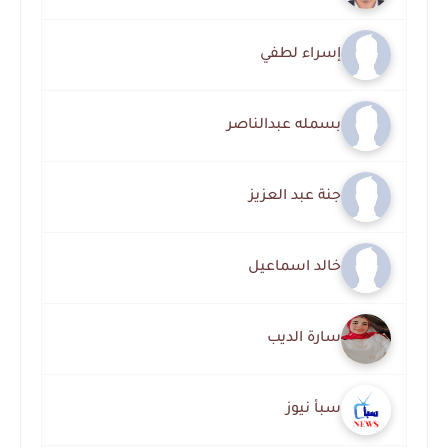
إسراء لطفي
بسمله عبدالناصر
جنة عبد العزيز
خالد اسماعيل
سارة الديب
سبأ نيوز