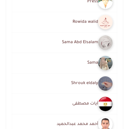
Press
Rowida walid
Sama Abd Elsalam
Sama
Shrouk eldaly
آيات مصطفى
أحمد محمد عبدالحميد