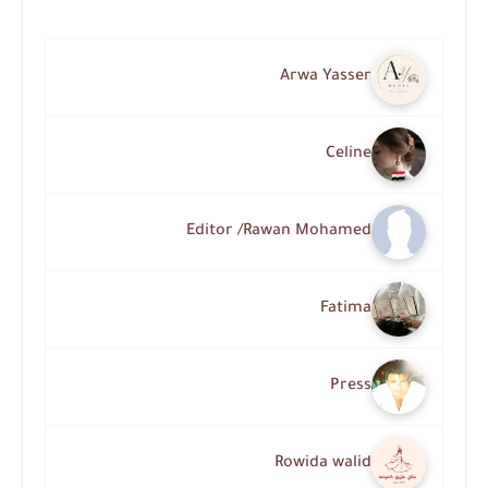
Arwa Yasser
Celine
Editor /Rawan Mohamed
Fatima
Press
Rowida walid