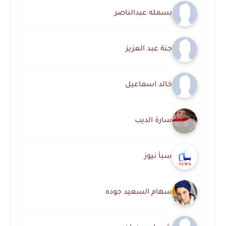
بسمله عبدالناصر
جنة عبد العزيز
خالد اسماعيل
سارة الديب
سبأ نيوز
سهام السعيد جوده