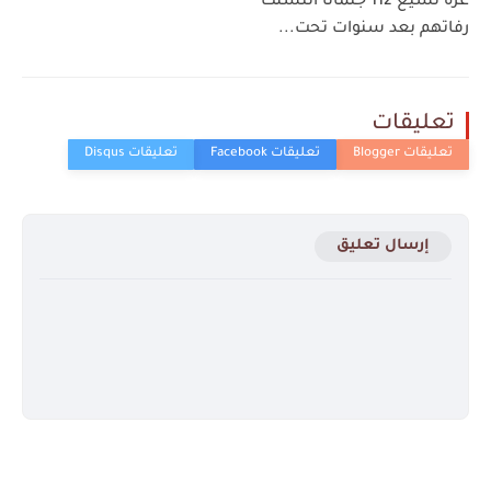
غزة تُشيّع 112 جثمانًا انُتشلت
رفاتهم بعد سنوات تحت...
تعليقات
إرسال تعليق