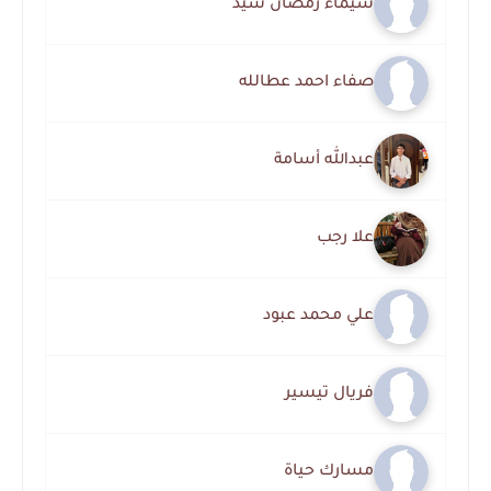
شيماء رمضان سيد
صفاء احمد عطالله
عبدالله أسامة
علا رجب
علي محمد عبود
فريال تيسير
مسارك حياة