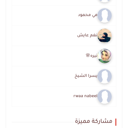
مي محمود
نغم عايش
نيره🌸
يسرا الشيخ
rwaa nabeel
مشاركة مميزة