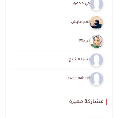
مي محمود
نغم عايش
نيره🌸
يسرا الشيخ
rwaa nabeel
مشاركة مميزة