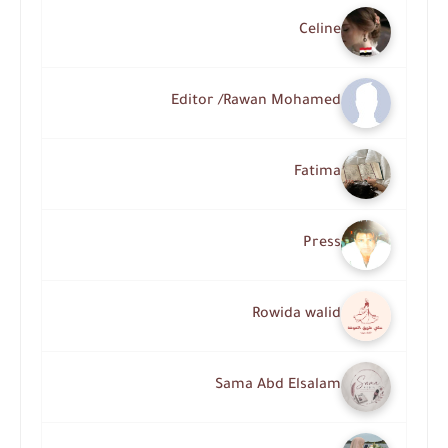
Celine
Editor /Rawan Mohamed
Fatima
Press
Rowida walid
Sama Abd Elsalam