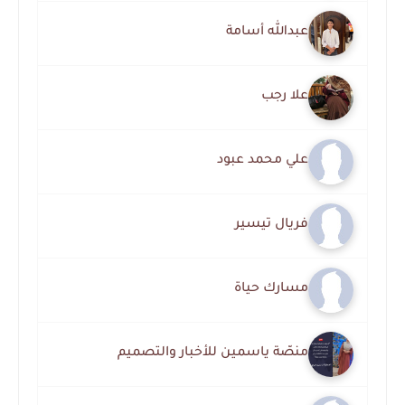
عبدالله أسامة
علا رجب
علي محمد عبود
فريال تيسير
مسارك حياة
منصّة ياسمين للأخبار والتصميم