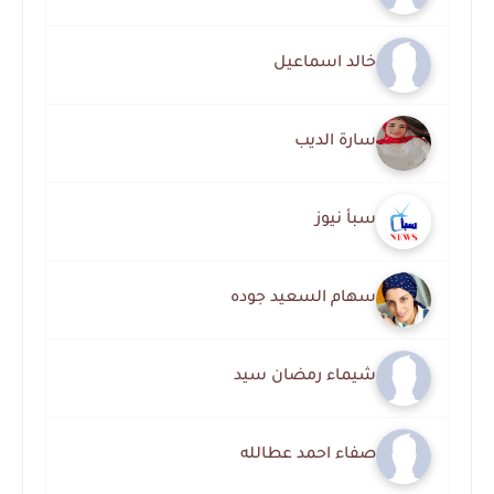
خالد اسماعيل
سارة الديب
سبأ نيوز
سهام السعيد جوده
شيماء رمضان سيد
صفاء احمد عطالله